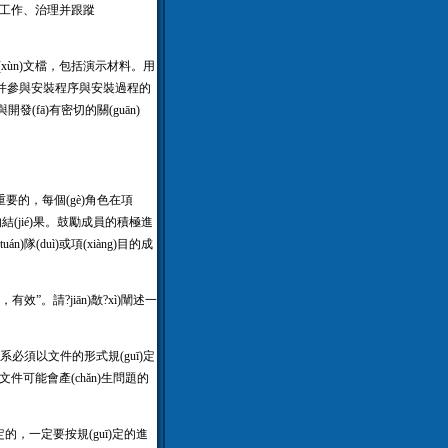
測試工作、治理并跟蹤
xùn)文檔，包括演示材料。用
u)造，并參與安裝程序與安裝過程的
理與開發(fā)有密切的關(guān)
重要的，每個(gè)角色在項
結(jié)果。鼓勵成員的積極進
tuán)隊(duì)或項(xiàng)目的成
效”。請?jiān)敿?xì)闡述一
理體系必須以文件的形式規(guī)定
有文件可能會產(chǎn)生問題的
，一定要按規(guī)定的進