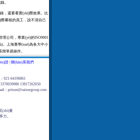
。
，還要看實(shí)際效果。比
shí)際審核的員工，說不清自己
)管理公司，專業(yè)的
ISO9001
wù)。上海賽學(xué)為各大中小
量體系簡單易操作。
èn)證
|
聯(lián)系我們
l：021-64196861
370039986 13817262650
ail：peixun@saixuegroup.com
zhì)量
。