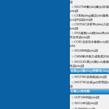
證
ISO27040數(shù)據(jù)存
(rèn)證
CS系統(tǒng)建設(shè)服務
(wù)評估認(rèn)證
CNITSEC涉密準(zhǔn)入認
(rèn)證
ITSS服務(wù)標(biāo)準(zh
符合性認(rèn)證
CCRC信息安全服務(wù)資
(zhì)
ISO20000認(rèn)證
CMMI軟件能力成熟度評估
ISO22301業(yè)務(wù)連續(
性認(rèn)證
合規(guī)風(fēng)控類項(xiàn
ISO37001反賄賂認(rèn)證
ISO37301合規(guī)管理認(r
證
行業(yè)特色類
IATF16949認(rèn)證
ISO13485認(rèn)證