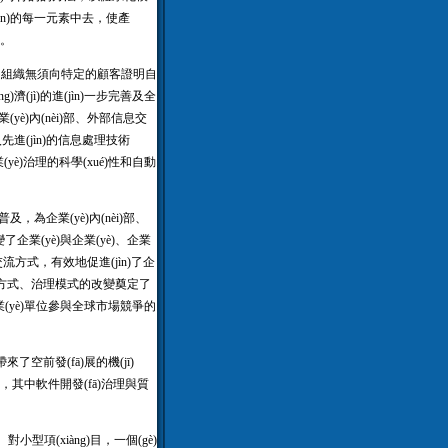
)的每一元素中去，使產
。
證書，組織無須向特定的顧客證明自
)濟(jì)的進(jìn)一步完善及全
(yè)內(nèi)部、外部信息交
引入先進(jìn)的信息處理技術
(yè)治理的科學(xué)性和自動
，為企業(yè)內(nèi)部、
業(yè)與企業(yè)、企業
方式，有效地促進(jìn)了企
)營方式、治理模式的改變奠定了
為企事業(yè)單位參與全球市場競爭的
帶來了空前發(fā)展的機(jī)
力，其中軟件開發(fā)治理與質
小型項(xiàng)目，一個(gè)