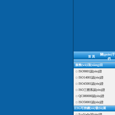
關(guān)
首 頁
們
服務(wù)項(xiàng)目
ISO9001認(rèn)證
ISO14001認(rèn)證
ISO45001認(rèn)證
ISO三體系認(rèn)證
QC080000認(rèn)證
ISO50001認(rèn)證
ESG可持續(xù)發(fā)展
EcoVadis認(rèn)證