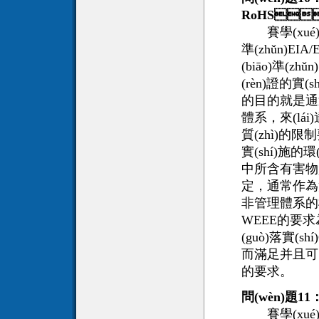
RoHS
賽學(xué)SQ
準(zhǔn)EIA
(biāo)準(zh
(rèn)證的實(sh
的目的就是通過(
體系，來(
質(zhì)的限
實(shí)施的環(
中所含有害物質(
定，通常作為
非管理體系的標(b
WEEE的要求為
(guò)落實(
而滿足并且可以
的要求。
問(wèn)題11：
賽學(xué