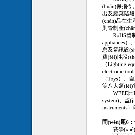
(huán)保指令
出及廢棄階段對(
(chǎn)品在生
則管制產(ch
RoHS管制：大
appliances）
息及電訊設(shè)
費(fèi)性設(s
（Lighting e
electronic t
（Toys）、自動(d
等八大類(lèi)
WEEE比RoHS
system)、監(j
instrument
問(wèn)題6
賽學(xué)SQ