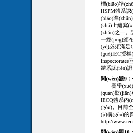
標(biāo)準(
HSPM體系認(rè
(biāo)準(zh
(chǔ)上編寫(
(zhǔn)之一
一經(jīng)頒
(yè)必須滿足Q
(guò)IEC授權(
Inspectora
體系認(rèn)證
問(wèn)題9
賽學(xué)
(quán)監(ji
IECQ體系內(nè
(gòu)。目
(jī)構(gòu)
http://www.i
問(wèn)題10