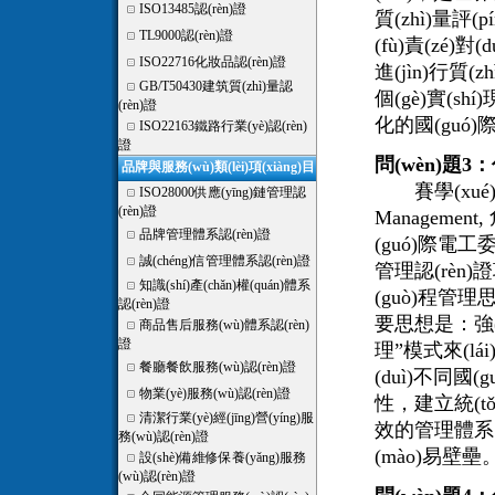
ISO13485認(rèn)證
質(zhì)量評(p
TL9000認(rèn)證
(fù)責(zé)
ISO22716化妝品認(rèn)證
進(jìn)行質(z
GB/T50430建筑質(zhì)量認
個(gè)實(shí
(rèn)證
化的國(guó)際
ISO22163鐵路行業(yè)認(rèn)
證
問(wèn)題3
品牌與服務(wù)類(lèi)項(xiàng)目
賽學(xué)
ISO28000供應(yīng)鏈管理認
(rèn)證
Management
品牌管理體系認(rèn)證
(guó)際電工委員
誠(chéng)信管理體系認(rèn)證
管理認(rèn)證
知識(shí)產(chǎn)權(quán)體系
(guò)程管理
認(rèn)證
要思想是：強(qi
商品售后服務(wù)體系認(rèn)
證
理”模式來(lái)
餐廳餐飲服務(wù)認(rèn)證
(duì)不同國
物業(yè)服務(wù)認(rèn)證
性，建立統(tǒn
清潔行業(yè)經(jīng)營(yíng)服
效的管理體系
務(wù)認(rèn)證
(mào)易壁壘
設(shè)備維修保養(yǎng)服務
(wù)認(rèn)證