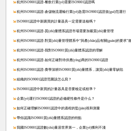
杭州ISO9001認證-餐飲行業(yè)需要ISO9001認證嗎
杭州ISO9001認證-倉儲物流運輸行業(yè)急需ISO9001認證規(guī)范運行
ISO9001認證中新購買的計量器具一定需要送檢嗎？
杭州ISO9001認證-質(zhì)量體系認證市場需要加嚴質(zhì)量管理
杭州ISO9001認證-對質(zhì)量管理體系中“與產(chǎn)品有關(guān)的要求
杭州ISO9001認證-我對ISO9001質(zhì)量體系認證的理解
杭州ISO9001認證-如何正確對待供應(yīng)商的ISO9001認證
杭州ISO9001認證-賽學深耕ISO9001質(zhì)量體系，讓質(zhì)量零缺陷
組織的ISO9001認證范圍該怎么寫？
ISO9001認證中新買的計量器具是否要檢定或校準？
企業(yè)運行ISO9001認證的必備硬性條件是什么？
如何正確理解ISO9001認證中的過程的監(jiān)視和測量
帶你認識ISO9001質(zhì)量體系認證的特點
我國ISO9001認證數(shù)量居世界第一，企業(yè)獲利不淺