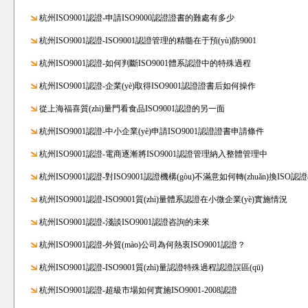
杭州ISO9001認證-申請ISO9000認證證書的難處有多少
杭州ISO9001認證-ISO9001認證管理的精髓在于預(yù)防9001
杭州ISO9001認證-如何判斷ISO9001體系認證中的特殊過程
杭州ISO9001認證-企業(yè)取得ISO9001認證證書后如何操作
從上海福喜質(zhì)量門看食品ISO9001認證的另一面
杭州ISO9001認證-中小企業(yè)申請ISO9001認證證書申請條件
杭州ISO9001認證-電商逐漸將ISO9001認證管理納入整體管理中
杭州ISO9001認證-對ISO9001認證機構(gòu)不滿意如何轉(zhuǎn)換ISO認證
杭州ISO9001認證-ISO9001質(zhì)量體系認證在小微企業(yè)實施情況
杭州ISO9001認證-淺談ISO9001認證咨詢的未來
杭州ISO9001認證-外貿(mào)公司為何熱衷ISO9001認證？
杭州ISO9001認證-ISO9001質(zhì)量認證特殊過程認證誤區(qū)
杭州ISO9001認證-超級市場如何實施ISO9001-2008認證