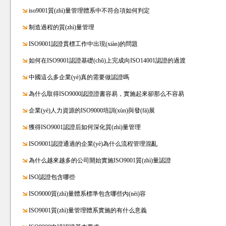
iso9001質(zhì)量管理體系中不符合項如何判定
制造過程的質(zhì)量管理
ISO9001認證貫標工作中出現(xiàn)的問題
如何在ISO9001認證基礎(chǔ)上完成向ISO14001認證的過渡
中國這么多企業(yè)真的需要做認證嗎
為什么取得ISO9000認證證書容易，實施起來卻那么不容易
企業(yè)人力資源的ISO9000培訓(xùn)與發(fā)展
獲得ISO9001認證后如何深化質(zhì)量管理
ISO9001認證通過的企業(yè)為什么流程管理混亂
為什么越來越多的公司開始實施ISO9001質(zhì)量認證
ISO認證包含哪些
ISO9000質(zhì)量體系標準包含哪些內(nèi)容
ISO9001質(zhì)量管理體系實施的有什么意義