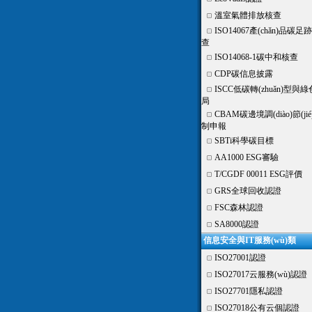
溫室氣體排放核查
ISO14067產(chǎn)品碳足
查
ISO14068-1碳中和核查
CDP碳信息披露
ISCC低碳轉(zhuǎn)型與
局
CBAM碳邊境調(diào)節(ji
制申報
SBTi科學碳目標
AA1000 ESG審驗
T/CGDF 00011 ESG評價
GRS全球回收認證
FSC森林認證
SA8000認證
信息安全與IT服務(wù)類
ISO27001認證
ISO27017云服務(wù)認證
ISO27701隱私認證
ISO27018公有云個認證