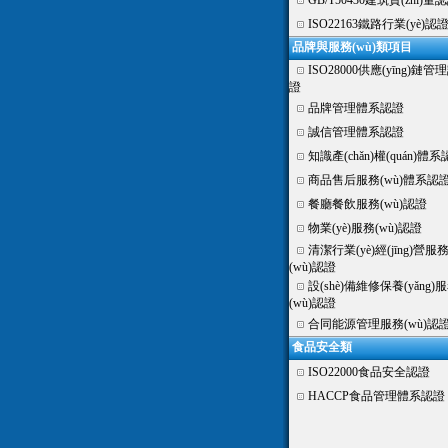
GB/T50430建筑質(zhì)量
ISO22163鐵路行業(yè)認
品牌與服務(wù)類項目
ISO28000供應(yīng)鏈管
證
品牌管理體系認證
誠信管理體系認證
知識產(chǎn)權(quán)體
商品售后服務(wù)體系認
餐廳餐飲服務(wù)認證
物業(yè)服務(wù)認證
清潔行業(yè)經(jīng)營服
(wù)認證
設(shè)備維修保養(yǎng)
(wù)認證
合同能源管理服務(wù)認
食品安全類
ISO22000食品安全認證
HACCP食品管理體系認證