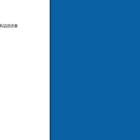
體系認證證書
軌