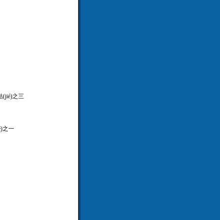
(jié)之三
é)之一