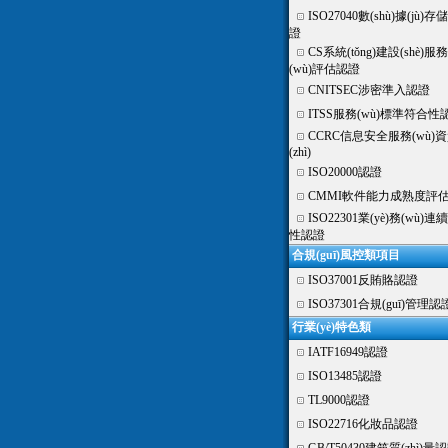
ISO27040數(shù)據(jù)存
證
CS系統(tǒng)建設(shè)服務
(wù)評估認證
CNITSEC涉密準入認證
ITSS服務(wù)標準符合性
CCRC信息安全服務(wù)
(zhì)
ISO20000認證
CMMI軟件能力成熟度評
ISO22301業(yè)務(wù)連續(
性認證
合規(guī)風控類項目
ISO37001反賄賂認證
ISO37301合規(guī)管理認
行業(yè)特色類
IATF16949認證
ISO13485認證
TL9000認證
ISO22716化妝品認證