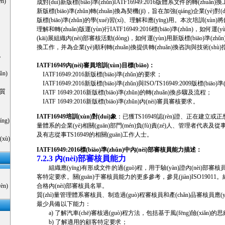
n)
成對(duì)新版標(biāo)準(zhǔn)IATF16949:2016版體系文件的轉(zhuǎ
新版標(biāo)準(zhǔn)轉(zhuǎn)換為契機(jī)，旨在加強(qiáng)企業(yè)對(du
版標(biāo)準(zhǔn)的學(xué)習(xí)、理解和應(yīng)用。本次培訓(xùn)
理解和轉(zhuǎn)版運(yùn)行IATF16949:2016標(biāo)準(zhǔn)，如何運
(kāi)展組織內(nèi)部審核活動(dòng)，如何運(yùn)用新版標(biāo)準(zhǔn
換工作，并為企業(yè)順利轉(zhuǎn)換提供轉(zhuǎn)換咨詢與技術(shù)
認
IATF16949內(nèi)審員培訓(xùn)目標(biāo)：
ǔn)
IATF16949:2016新版標(biāo)準(zhǔn)的要求；
IATF16949:2016新版標(biāo)準(zhǔn)與ISO/TS16949:2009版標(biāo)準(
資質
IATF 16949:2016新版標(biāo)準(zhǔn)的轉(zhuǎn)換步驟及流程；
IATF 16949:2016新版標(biāo)準(zhǔn)內(nèi)審員審核要求。
IATF16949培訓(xùn)
對(duì)象
：已獲TS16949認(rèn)證、正在建立或正
ng)
量體系的企業(yè)相關(guān)部門(mén)負(fù)責(zé)人、管理者代表及
及有志從事TS16949的相關(guān)工作人士。
xù)
IATF16949:2016標(biāo)準(zhǔn)中內(nèi)部審核員能力描述：
7.2.3 內(nèi)部審核員能力
組織應(yīng)有形成文件的過(guò)程，用于驗(yàn)證內(nèi)部
客特定要求。關(guān)于審核員能力的更多參考，參見(jiàn)ISO19011。
合格內(nèi)部審核員名單。
èn)
質(zhì)量管理體系審核員、制造過(guò)程審核員和產(chǎn)品審核員應(yī
最少具備以下能力：
a) 了解汽車(chē)審核過(guò)程方法，包括基于風(fēng)險(xiǎn)的思維
b) 了解適用的顧客特定要求；