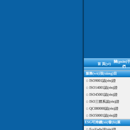
關(guān)
首 頁(yè)
們
服務(wù)項(xiàng)目
ISO9001認(rèn)證
ISO14001認(rèn)證
ISO45001認(rèn)證
ISO三體系認(rèn)證
QC080000認(rèn)證
ISO50001認(rèn)證
ESG可持續(xù)發(fā)展
EcoVadis認(rèn)證