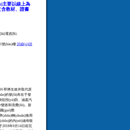
xùn)主要以線上為
（含教材、證書
i)電咨詢）
1號(hào)樓
詳細(xì)請
9:2016 即將生效并取代原
(zhǔn)的發(fā)布在于發
ào)缺陷預(yù)防、涵蓋汽
和浪費(fèi)。新
與國(guó)際
準(zhǔn)轉(zhuǎn)換周
)準(zhǔn)的內(nèi)涵有個
，于2018年9月14日前完