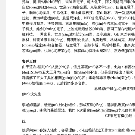
邦迪、博澤汽車(chē)部件、雷迪埃電子、乾大化工、阿文美馳商用車(ch
自動(dòng)傳動(dòng)、世業(yè)精密金屬、京瓷化學(xué)、佳路克
子、順達(dá)模具、中涂化工、喬山健康科技、豐山銅材、西一新型汽車(
拉鏈、廣瀨精密機(jī)械、航道局洋山、NEC信息系統(tǒng)、營(yíng)利
申模模具制造、博豐鋼鐵、東洲集團(tuán)、聯(lián)合汽車(chē)電子
子科技、維創(chuàng)電子、上詮光纖通信設(shè)備、蔡司工業(yè)測(cè)
虹科技、一秀家具、世倉(cāng)物流設(shè)備、金亭線束、GE-東芝有
器材、科龍通訊系統(tǒng)、鄭明明化妝品、丸滿包裝、格林瀚克、戴納
(chuàng)斯達(dá)熱交換器、航空電子、奈那卡斯、馬斯特模具、康
芯國(guó)際、悅達(dá)塑業(yè)、貝聯(lián)特種金屬制品、杰必機(jī)電配
客戶反饋
由于這次培訓(xùn)人數(shù)多，但是基礎(chǔ)各不一樣，比如：有部分
(duì)TS16949五大工具內(nèi)容一點(diǎn)都不懂，但是我們提出
釋講解了五大工具的相關(guān)內(nèi)容；李老師非常專(zhuān)業(yè)
(dòng)性很強(qiáng)，以后我們多多合作。
恩梯恩(中國(guó))投資有限公司質(z
(jiān) 沈先生
李老師講課，感覺(jué)上比較輕松，形成互動(dòng)，講課貼近實(shí)際，
強(qiáng)，使我們受益匪淺。我們下次還會(huì)來(lái)聽(tīng)李老
GE東芝有機(jī)硅（上海）有
姐
授課內(nèi)容深入淺出，容易理解，小組討論貼近工作實(shí)際出現(xià