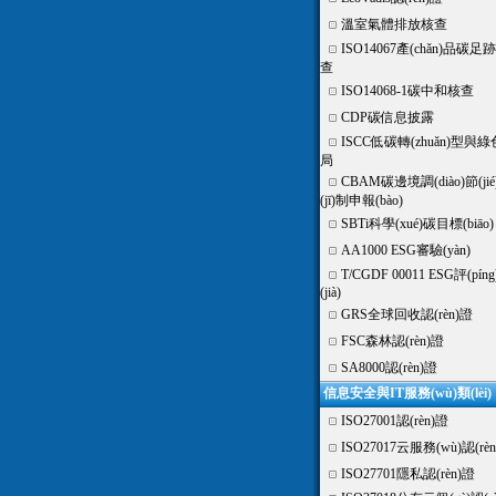
溫室氣體排放核查
ISO14067產(chǎn)品碳足
查
ISO14068-1碳中和核查
CDP碳信息披露
ISCC低碳轉(zhuǎn)型與
局
CBAM碳邊境調(diào)節(ji
(jī)制申報(bào)
SBTi科學(xué)碳目標(biāo)
AA1000 ESG審驗(yàn)
T/CGDF 00011 ESG評(pín
(jià)
GRS全球回收認(rèn)證
FSC森林認(rèn)證
SA8000認(rèn)證
信息安全與IT服務(wù)類(lèi)
ISO27001認(rèn)證
ISO27017云服務(wù)認(rè
ISO27701隱私認(rèn)證