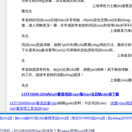
分析生動(dòng)形象，課堂氣氛比較活躍。
上海博世力士樂(lè)液壓及自動(dòn
陳先生
李老師的培訓(xùn)目標(biāo)非常明確，內(nèi)容也充實(shí)生動(dòng)
徹，讓人理解更深一層，非常感謝李老師的培訓(xùn)和指導(dǎo)
上海匯眾汽車(chē)制造有
先生
培訓(xùn)思路清晰，能夠?qū)W到實(shí)際應(yīng)用的方法，案例分
下次還來(lái)參加賽學(xué)公司舉辦的其他課程培訓(xùn)班。
上海嘉音機(jī)械有限公
生
李老師講課有特色，結(jié)合實(shí)際，感覺(jué)很棒！易于吸收
的工作。謝謝李老師的深動(dòng)講課！
上海優(yōu)勝塑膠制品有
先生
IATF16949:2016內(nèi)審員培訓(xùn)報(bào)名回執(zhí)表下載
IATF16949內(nèi)審員證書(shū)
相關(guān)資料：
SQE培訓(xùn)
供應(yīng)商
(zhì)量管理工具培訓(xùn)
(rèn)證
|
無(wú)錫ISO質(zhì)量體系認(rèn)證
|
湖北ISO9001認(rèn)證
|
長(zhǎng)沙ISO
罚荷虾Ｊ袦h路6088號(hào)凱德龍之夢(mèng)商務(wù)樓29樓