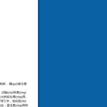
工程師 、國(guó)家注冊
驗(yàn)與應(yīng)
è)的綜合應(yīng)用。
管理工作，包括質(zhì)
)合，靈活應(yīng)用和