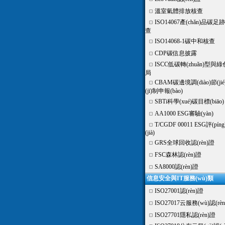
溫室氣體排放核查
ISO14067產(chǎn)品碳足
查
ISO14068-1碳中和核查
CDP碳信息披露
ISCC低碳轉(zhuǎn)型與
局
CBAM碳邊境調(diào)節(ji
(jī)制申報(bào)
SBTi科學(xué)碳目標(biāo)
AA1000 ESG審驗(yàn)
T/CGDF 00011 ESG評(pín
(jià)
GRS全球回收認(rèn)證
FSC森林認(rèn)證
SA8000認(rèn)證
信息安全與IT服務(wù)類
ISO27001認(rèn)證
ISO27017云服務(wù)認(rè
ISO27701隱私認(rèn)證