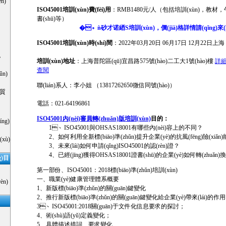
n)
ISO45001培訓(xùn)
費(fèi)用
：RMB1480元/人（包括培訓(xùn)，教
書(shū)等）
�。ǹ砂才诺綇S培訓(xùn)，價(jià)格詳情請(qǐng)來(l
ISO45001培訓(xùn)
時(shí)間
：2022年03月20日 06月17日 12月22日上海
認
培訓(xùn)地址
：上海普陀區(qū)宜昌路575號(hào)二工大1號(hào)樓
詳細(
查閱
ǔn)
聯(lián)系人：李小姐 （13817262650微信同號(hào)）
資質
電話：021-64196861
ISO45001內(nèi)審員轉(zhuǎn)版培訓(xùn)
目的：
ng)
1、ISO45001與OHSAS18001有哪些內(nèi)容上的不同？
2、如何利用全新標(biāo)準(zhǔn)提升企業(yè)的抗風(fēng)險(xiǎn
xù)
3、未來(lái)如何申請(qǐng)ISO45001的認(rèn)證？
4、已經(jīng)獲得OHSAS18001證書(shū)的企業(yè)如何轉(zhuǎn)換至
g)目
第一部份、ISO45001：2018標(biāo)準(zhǔn)培訓(xùn)
一、職業(yè)健康管理體系概要
èn)
1、新版標(biāo)準(zhǔn)的關(guān)鍵變化
2、推行新版標(biāo)準(zhǔn)的關(guān)鍵變化給企業(yè)帶來(lái)的作用
3、ISO45001:2018關(guān)于文件化信息要求的探討；
4、術(shù)語(yǔ)定義變化；
5、具體描述措詞、要求變化