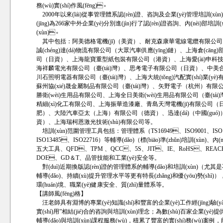
務(wù)實(shí)作風(fēng)。
2000年以來(lái)從事管理體系認(rèn)證、咨詢及企業(yè)管理培訓(x
(jīng)為266家中外企業(yè)分別進(jìn)行了認(rèn)證咨詢、內(nèi)部培訓(
(xùn)。
其中包括：阿美德格電機(jī)（美資）、耐克森康華電線電纜有限公司（
誠(chéng)達(dá)物流有限公司（大眾汽車供應(yīng)鏈）、上海倉(cā
司（日資）、上海龍寶重型紙包裝有限公司（港資）、上海愛(ài)申科技發
海祥麟電光有限公司（臺(tái)灣）、思考電子有限公司（日資）、中美
川石照明電器有限公司（臺(tái)灣）、上海大統(tǒng)汽配實(shí)業(yè)有
蘇州協(xié)晟金屬制品有限公司（臺(tái)灣）、矢野電子（杭州）有限
勝衛(wèi)生用品有限公司、上海全日美衛(wèi)生用品有限公司（臺(tái
精細(xì)化工有限公司、上海振華造漆廠、青島天灣電機(jī)有限公司
肥）、大陸汽車亞太（上海）有限公司（德資）、迅達(dá)（中國(gu
資）、上海瑞柯恩激光技術(shù)有限公司等。
培訓(xùn)范圍管理工具包括：管理體系（TS16949、ISO9001、ISO14
ISO13485、ISO22716）等輔導(dǎo)（標(biāo)準(zhǔn)培訓(xùn)、內(
五大工具、QFD、TPM 、QCC、5S、JIT、IE、RoHS、REAC
DOE、GD＆T、品管技能和工業(yè)安全等。
對(duì)近期換版認(rèn)證的管理體系的輔導(dǎo)和培訓(xùn)（尤其是
輔導(dǎo)、持續(xù)提升管理水平等更有特長(zhǎng)和優(yōu)勢(shì)）
環(huán)境、職業(yè)健康安全、質(zhì)量體系等。
【講師風(fēng)格】
汪老師具有淵博的專業(yè)知識(shí)和豐富的企業(yè)工作經(jīng)驗(yàn
實(shí)用”相結(jié)合的咨詢與培訓(xùn)理念；為數(shù)百家企業(yè)提
輔導(dǎo)與培訓(xùn)課程服務(wù)，積累了豐富的實(shí)務(wù)案