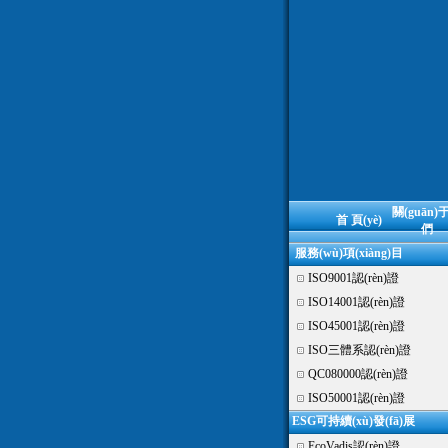
關(guān)
首 頁(yè)
們
服務(wù)項(xiàng)目
ISO9001認(rèn)證
ISO14001認(rèn)證
ISO45001認(rèn)證
ISO三體系認(rèn)證
QC080000認(rèn)證
ISO50001認(rèn)證
ESG可持續(xù)發(fā)展
EcoVadis認(rèn)證