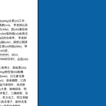
iáng)企業(yè)工作，
重要職務(wù)。 李老師以其
ǎn)、質(zhì)量技術
iàn)場持續(xù)改善活
ǎn)品的合格率。 李老師
ng)驗(yàn)，講授公開課
yè)特點(diǎn)、學
)容。
M、MSA、
000、品質(zhì)
博士、新銳實(shí)
fēng)輕型發(fā)動機
(tuán)、日立麥克賽
)、港泰國際、江西
碼、大金汽車部件、埃貝斯
、昆山大庚、銀峰鑄造、明
特電工、三國精密、安
、乾大化工、阿文美馳
、佳路克電子、默特克電
、西一新型汽車配件、