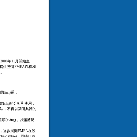
2008年11月開始生
不能提供整個FMEA過程和
注。
；
n)系；
真實(shí)的分析和使用；
，不再以某個具體的
xiàng)，以滿足現
析，逐步展開FMEA在設
lián)結(jié)；同時組織