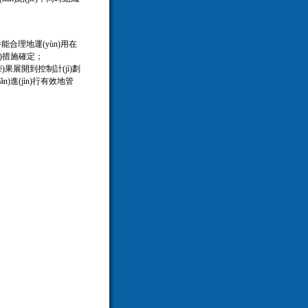
，并能合理地運(yùn)用在
jìn)措施確定；
)果展開到控制計(jì)劃
ǎn)進(jìn)行有效地管