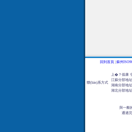
回到首頁
|
蘇州ISO90
上�？
江蘇分部地址：
聯(lián)系方式
湖南分部地址：
湖北分部地址：湖
與一般的咨
通過完善