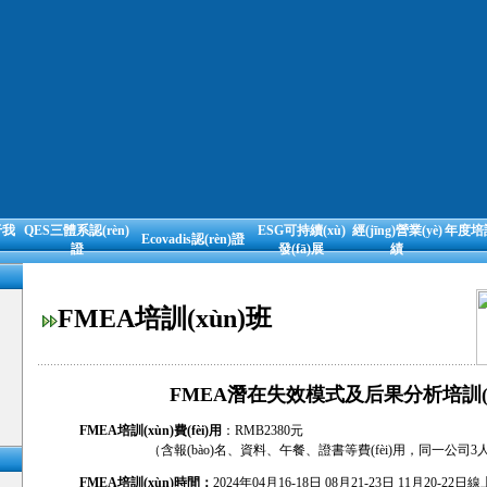
于我
QES三體系認(rèn)
ESG可持續(xù)
經(jīng)營業(yè)
年度培訓(
Ecovadis認(rèn)證
證
發(fā)展
績
FMEA培訓(xùn)班
FMEA潛在失效模式及后果分析培訓(x
FMEA培訓(xùn)
費(fèi)用
：RMB2380元
（含報(bào)名、資料、午餐、證書等費(fèi)用，同一公司3人
FMEA培訓(xùn)時間：
2024年04月16-18日 08月21-23日 11月20-22日線