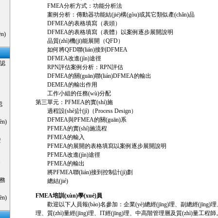
FMEA分析方式：功能分析法
案例分析：傳動器功能結(jié)構(gòu)或其它類似產(chǎn)品
DFMEA的表格填寫（表頭）
DFMEA的表格填寫（表體）以案例逐步展開說明
n)
品質(zhì)機(jī)能展開（QFD）
如何將QFD聯(lián)接到DFMEA
DFMEA改進(jìn)途徑
理認
RPN評估案例分析：RPN評估
DFMEA的關(guān)聯(lián)DFMEA的輸出
DEMEA的輸出作用
工作小組的任務(wù)分配
第三單元：PFMEA的實(shí)施
認
過程設(shè)計(jì)（Process Design）
DFMEA與PFMEA的關(guān)系
n)
PFMEA的實(shí)施流程
PFMEA的輸入
證
PFMEA的展開的表格填寫以案例逐步展開說明
PFMEA改進(jìn)途徑
務
PFMEA的輸出
將PFMEA聯(lián)接到控制計(jì)劃
服務
總結(jié)
FMEA培訓(xùn)
學(xué)員
n)
歡迎以下人員報(bào)名參加：企業(yè)總經(jīng)理、副總經(jīng)理、生
理、質(zhì)量經(jīng)理、IT經(jīng)理、中高階管理層及質(zhì)量工程