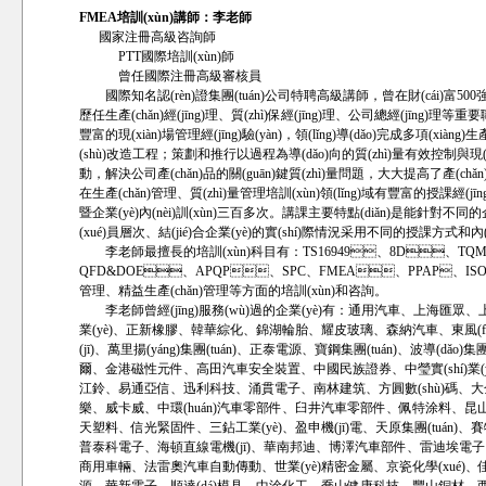
FMEA
培訓(xùn)
講師：李老師
國家注冊高級咨詢師
PTT國際培訓(xùn)師
曾任國際注冊高級審核員
國際知名認(rèn)證集團(tuán)公司特聘高級講師，曾在財(cái)富500強(q
歷任生產(chǎn)經(jīng)理、質(zhì)保經(jīng)理、公司總經(jīng)理等
豐富的現(xiàn)場管理經(jīng)驗(yàn)，領(lǐng)導(dǎo)完成多項(xiàng)生產(ch
(shù)改造工程；策劃和推行以過程為導(dǎo)向的質(zhì)量有效控制與現(x
動，解決公司產(chǎn)品的關(guān)鍵質(zhì)量問題，大大提高了產(ch
在生產(chǎn)管理、質(zhì)量管理培訓(xùn)領(lǐng)域有豐富的授課經(jī
暨企業(yè)內(nèi)訓(xùn)三百多次。講課主要特點(diǎn)是能針對不同的企業(
(xué)員層次、結(jié)合企業(yè)的實(shí)際情況采用不同的授課方式和內(nèi
李老師最擅長的培訓(xùn)科目有：TS16949、8D、TQ
QFD&DOE、APQP、SPC、FMEA、PPAP、ISO9
管理、精益生產(chǎn)管理等方面的培訓(xùn)和咨詢。
李老師曾經(jīng)服務(wù)過的企業(yè)有：通用汽車、上海匯眾、上海
業(yè)、正新橡膠、韓華綜化、錦湖輪胎、耀皮玻璃、森納汽車、東風(
(jī)、萬里揚(yáng)集團(tuán)、正泰電源、寶鋼集團(tuán)、波導(dǎo)集團
爾、金港磁性元件、高田汽車安全裝置、中國民族證券、中瑩實(shí)業(yè
江鈴、易通亞信、迅利科技、涌貫電子、南林建筑、方圓數(shù)
樂、威卡威、中環(huán)汽車零部件、臼井汽車零部件、佩特涂料
天塑料、信光緊固件、三鉆工業(yè)、盈申機(jī)電、天原集團(tuán)、賽
普泰科電子、海頓直線電機(jī)、華南邦迪、博澤汽車部件、雷迪埃電子
商用車輛、法雷奧汽車自動傳動、世業(yè)精密金屬、京瓷化學(xué)
源、華新電子、順達(dá)模具、中涂化工、喬山健康科技、豐山銅材