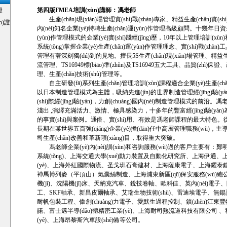
第四版
FMEA培訓(xùn)
講師：馮老師
證
生產(chǎn)現(xiàn)場管理實(shí)戰(zhàn)專家、精益生產(chǎn)實(sh
n)證
內(nèi)知名企業(yè)特聘生產(chǎn)運(yùn)作管理高級顧問。十幾年日資企
(yùn)作管理模式的企業(yè)實(shí)踐經(jīng)歷，10年以上管理培訓(xùn)和
系統(tǒng)掌握企業(yè)生產(chǎn)運(yùn)作管理理念、實(shí)戰(z
管理有著深刻獨(dú)到的見地。擅長5S生產(chǎn)現(xiàn)場管理、精益生
流管理、TS16949標(biāo)準(zhǔn)及TS16949五大工具、品質(zhì)保證
理、生產(chǎn)技術(shù)管理等。
自主研發(fā)系列生產(chǎn)管理培訓(xùn)課程適合企業(yè)生產(
以日本制造管理模式為主體，吸納先進(jìn)的世界制造管理經(jīng)驗(yàn
(shí)際經(jīng)驗(yàn)，力創(chuàng)國內(nèi)制造管理模式的前沿
淺出 ,演繹充滿活力、激情、極具感染力，十多年的豐富經(jīng)驗(
的事實(shí)與案例。通俗、實(shí)用、有效是馮老師課程的最大特色
長期在某世界五百強(qiáng)企業(yè)擔(dān)任中高層管理職務(wù)，主導(d
司生產(chǎn)改善和革新項(xiàng)目，取得重大突破。
馮老師企業(yè)內(nèi)訓(xùn)和咨詢服務(wù)過的客戶主要有
系統(tǒng)、上海交通大學(xué)動力裝置及自動化研究所、上海伊
(yè)、上海外紅國際物流、圣戈班石膏建材、上海薩康電子、上海耀泰鐳射材料
神馬博列麥（平頂山）氣囊絲制造、上海浦東新區(qū)保安服務(wù)總公司
機(jī)、沈陽機(jī)床、天納克汽車、銳技卷軸、歐科佳、英內(nèi)電子
工、SKF軸承、新昌皮爾軸承、艾瑞生物技術(shù)、雷迪埃電子、無
耐帆包裝工程、偉創(chuàng)力電子、愛默生過程控制、鎮(zhèn)
諾、富士邁半導(dǎo)體精密工業(yè)、上海耐司熱流道科技有限公司 
(yè)、上海昂黎斯汽車設(shè)備等公司。