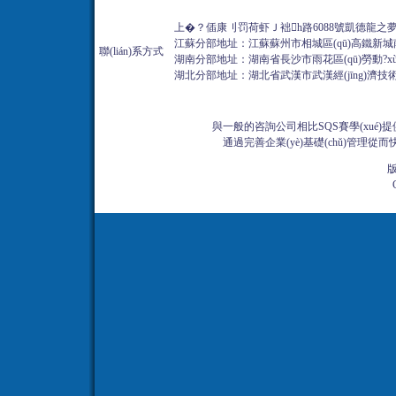
上�？偛康刂罚荷虾Ｊ袦h路6088號凱德龍之夢
江蘇分部地址：江蘇蘇州市相城區(qū)高鐵新城南
聯(lián)系方式
湖南分部地址：湖南省長沙市雨花區(qū)勞動?xùn)
湖北分部地址：湖北省武漢市武漢經(jīng)濟技術(shù)
與一般的咨詢公司相比SQS賽學(xué)提供的
通過完善企業(yè)基礎(chǔ)管理從
版