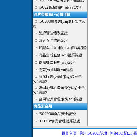
GB/T50430建筑質(zhì)量認證
ISO22163鐵路行業(yè)認證
品牌與服務(wù)類項目
ISO28000供應(yīng)鏈管理認
證
品牌管理體系認證
誠信管理體系認證
知識產(chǎn)權(quán)體系認證
商品售后服務(wù)體系認證
餐廳餐飲服務(wù)認證
物業(yè)服務(wù)認證
清潔行業(yè)經(jīng)營服務
(wù)認證
設(shè)備維修保養(yǎng)服務
(wù)認證
合同能源管理服務(wù)認證
食品安全類
ISO22000食品安全認證
HACCP食品管理體系認證
回到首頁
|
蘇州ISO9001認證
|
無錫ISO質(zhì