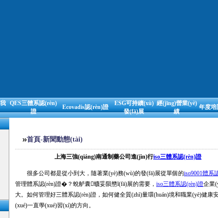
于我
QES三體系認(rèn)
ESG可持續(xù)
經(jīng)營業(yè)
Ecovadis認(rèn)證
年度培訓
證
發(fā)展
績
首頁
-
新聞動態(tài)
上海三強(qiáng)南通制藥公司進(jìn)行
iso三體系認(rèn)證
很多公司都是從小到大，隨著業(yè)務(wù)的發(fā)展從單個的
iso9001體系認
管理體系認(rèn)證�？蛻舻囊蠛妥陨戆l(fā)展的需要，
iso三體系認(rèn)證
企業(
大。如何管理好三體系認(rèn)證，如何健全質(zhì)量環(huán)境和職業(yè)健康安全的
(xué)一直學(xué)習(xí)的方向。