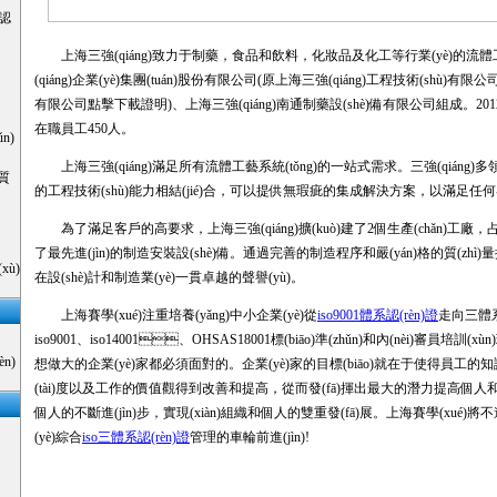
儲認
上海三強(qiáng)致力于制藥，食品和飲料，化妝品及化工等行業(yè)的
(qiáng)企業(yè)集團(tuán)股份有限公司(原上海三強(qiáng)工程技術(shù)有限
有限公司點擊下載證明)、上海三強(qiáng)南通制藥設(shè)備有限公司組成。2012年營業
在職員工450人。
ǔn)
上海三強(qiáng)滿足所有流體工藝系統(tǒng)的一站式需求。三強(qiáng)多領
質
的工程技術(shù)能力相結(jié)合，可以提供無瑕疵的集成解決方案，以滿足任何
為了滿足客戶的高要求，上海三強(qiáng)擴(kuò)建了2個生產(chǎn)工廠，占
了最先進(jìn)的制造安裝設(shè)備。通過完善的制造程序和嚴(yán)格的質(zhì)量控制
xù)
在設(shè)計和制造業(yè)一貫卓越的聲譽(yù)。
上海賽學(xué)注重培養(yǎng)中小企業(yè)從
iso9001體系認(rèn)證
走向三體系認
iso9001、iso14001、OHSAS18001標(biāo)準(zhǔn)和內(nèi)審員培訓(x
èn)
想做大的企業(yè)家都必須面對的。企業(yè)家的目標(biāo)就在于使得員工的知識
(tài)度以及工作的價值觀得到改善和提高，從而發(fā)揮出最大的潛力提高個人
個人的不斷進(jìn)步，實現(xiàn)組織和個人的雙重發(fā)展。上海賽學(x
(yè)綜合
iso三體系認(rèn)證
管理的車輪前進(jìn)!