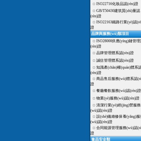
ISO22716化妝品認(rèn)證
GB/T50430建筑質(zhì)量認
(rèn)證
ISO22163鐵路行業(yè)認(rè
證
品牌與服務(wù)類項目
ISO28000供應(yīng)鏈管
(rèn)證
品牌管理體系認(rèn)證
誠信管理體系認(rèn)證
知識產(chǎn)權(quán)體系
(rèn)證
商品售后服務(wù)體系認(rè
證
餐廳餐飲服務(wù)認(rèn)證
物業(yè)服務(wù)認(rèn)證
清潔行業(yè)經(jīng)營服務
(wù)認(rèn)證
設(shè)備維修保養(yǎng)
(wù)認(rèn)證
合同能源管理服務(wù)認(rè
證
食品安全類