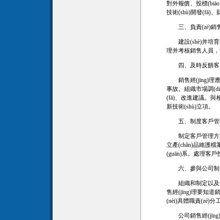
對外報價、投標(biāo)
技術(shù)開發(fā)
三、負責(zé)銷售部
建設(shè)并培育銷售
理并考核銷售人員，幫助
四、及時反饋客戶消
銷售經(jīng)理應(yī
事故。組織市場調(diào
(fā)、改進建議
新技術(shù)立項。
五、制度客戶管理
制定客戶管理方案，確保為
立產(chǎn)品維護
(guān)系。處
六、參與公司制度
組織和制定以及落實各
售經(jīng)理要知
(nèi)具體職責(zé)分工
公司銷售經(jīng)理應