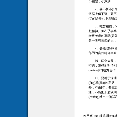
小團體，小派別
7、要不折不扣地
遵循上傳下達，要不折不扣
(jì)的除外)，只能做到更好
8、吃苦在前，利益
獻精神。你在乎事
老板考慮的重點(因為老板要
是一個有良知的人
9、要能理解和推行
部門的言行符合本企業(y
10、顧全大局
拒絕，消極地對待別的部
(guān)部門通力合作
11、要善于溝通
(lǐng)導(dǎo)的意
外，不由帥)，
通，不能把矛盾或問題隱
(chuàng)造出一個祥和
部門經(jīng)理培訓(xùn)