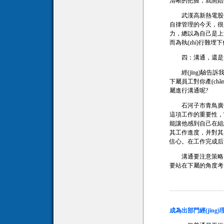
清晰的把握，就開始發(f
武漢高新熱電股份有限
自律管理的今天，很多
力，總以為自己是上司
而為執(zhí)行難埋下
四：溝通，還是
經(jīng)驗告訴我
下屬員工對你產(chǎn
屬進行溝通呢?
石河子市青鳥廣告公司的"
這項工作的重要性，
能讓他感到自己在組織中
其工作進度，并對其
信心。在工作完成
溝通要注意策略，
要站在下屬的角度考慮
成為出
部門經(jīng)