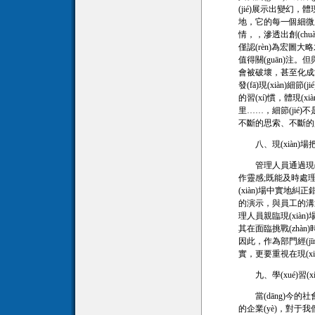
(jié)展示出變幻，體現
地，它的每一個細微之
情，，滲透出創(chu
僅認(rèn)為宏圖大
值得關(guān)注
會被破壞，甚至化成泡影
發(fā)現(xiàn)細節
的習(xí)慣，體
里……，細節(ji
不斷的思索、不斷的超越
八、現(xiàn)場
管理人員通過現(xiàn
作靈感;既能及時處理、應
(xiàn)場中實地糾
的演示，與員工的溝通
理人員親臨現(xiàn)場
其在面臨挑戰(zhàn)
因此，作為部門經(jīn
實，更要重視在現(xi
九、學(xué)習(x
當(dāng)今的社會是學(
的企業(yè)，對于我們