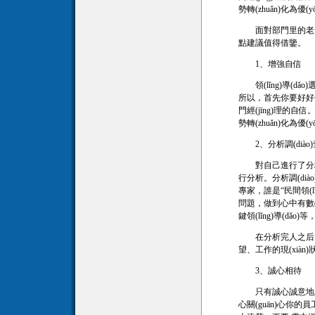
勢轉(zhuǎn)化為優(y
面對部門里的老員工或老
點建議值得借鑒。
1、增強自信
領(lǐng)導(dǎo)
所以，首先你要好好分
門經(jīng)理的自信
勢轉(zhuǎn)化為優(
2、分析調(diào)
對自己進行了分析之后
行分析。分析調(
專家，誰是“民間領(
問題，做到心中有數
鍵領(lǐng)導(dǎ
在分析完人之后，再對
望、工作的現(xià
3、誠心相待
只有誠心誠意地與部
心關(guān)心你的