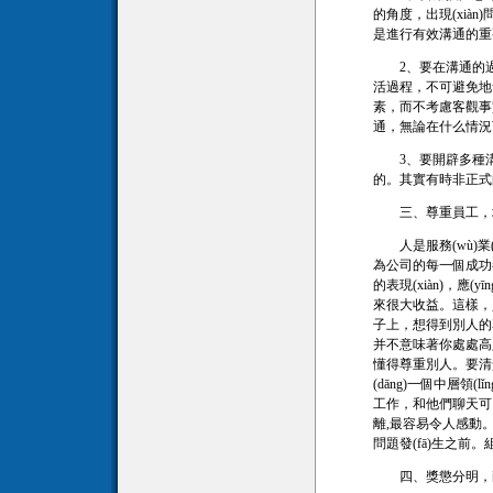
的角度，出現(x
是進行有效溝通的重要保
2、要在溝通的過
活過程，不可避免地
素，而不考慮客觀事實本
通，無論在什么情
3、要開辟多種溝通
的。其實有時非正式
三、尊重員工
人是服務(wù)業(yè
為公司的每一個成功都
的表現(xiàn)，應
來很大收益。這樣，員工
子上，想得到別人的尊
并不意味著你處處高人一
懂得尊重別人。要清楚
(dāng)一個中層領(lǐn
工作，和他
離,最容易令人感動。
問題發(fā)生之前。組
四、獎懲分明