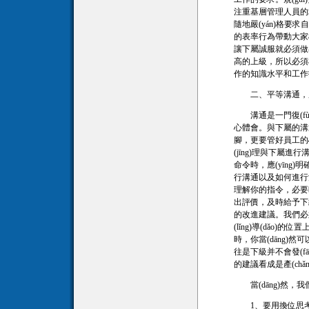
注重基層管理人員的培
隨地嚴(yán)格要
的表率行為帶動大家樹立
讓下屬誠服就必須做出實
高的上級，所以必須根據(
作的知識水平和工作技
二、平等溝通
溝通是一門復(fù)雜的
心體會。與下屬的溝通與
腳，更要管好員工的心
(jīng)理與下屬
命令時，應(yīng)
行溝通以及如何進行溝通
理解你的指令，
出評價，及時給予下
的改進建議。我們必須營造
(lǐng)導(dǎo)的
時，你當(dāng)然可以
往是下級并不會發(fā
的建議看成是產(chǎn)
當(dāng)然
1、要用換位