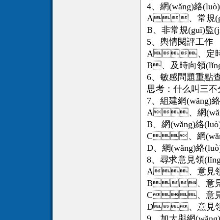
4、網(wǎng)絡(l
A、常規(guī
B、非常規(guī)監(j
5、輿情閱評工作
A、定
B、及時向領(lǐng
6、敏感問題重點
思考：什么叫三不
7、組建網(wǎng
A、網(wǎng
B、網(wǎng)絡(l
C、網(wǎn
D、網(wǎng)絡(l
8、尋求意見領(lǐn
A、意見領(
B、意見領
C、意見領
D、意見領(l
9、加大與網(wǎ