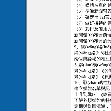
（4）媒體名單的選擇
（5）準備新聞背
（6）確定發(fā
（7）做好接待的
（8）彩排及備用
新聞發(fā)布會前
新聞發(fā)布會的會
9、網(wǎng)絡(l
網(wǎng)絡(luò
兩個輿論場的相互轉(
互聯(lián)網(wǎn
網(wǎng)絡(luò)
網(wǎng)絡(lu
10、戰(zhàn
建立媒體名單與記
上升到戰(zhàn)
了解各類媒體的特
定期與媒體溝通