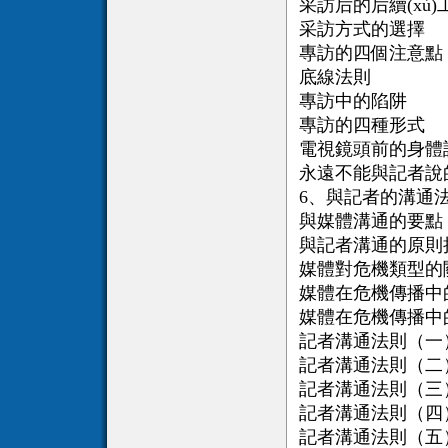
采訪后的后續(xù)
采訪方式的選擇
專訪的四個注意點
底線法則
專訪中的陷阱
專訪的四種形式
電視鏡頭前的身體
永遠不能與記者說
6、與記者的溝通
與媒體溝通的要點
與記者溝通的原則
媒體對危機類型的關
媒體在危機傳播中
媒體在危機傳播中
記者溝通法則（一
記者溝通法則（二
記者溝通法則（三
記者溝通法則（四
記者溝通法則（五