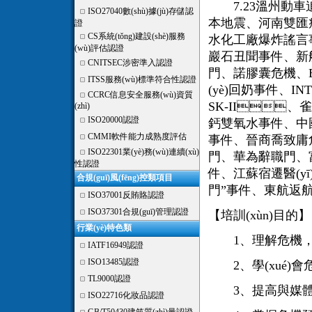
7.23溫州動車追
ISO27040數(shù)據(jù)存儲認
本地震、河南雙匯瘦
證
CS系統(tǒng)建設(shè)服務
水化工廠爆炸謠言事件
(wù)評估認證
巖石丑聞事件
CNITSEC涉密準入認證
門、諾膠囊危
ITSS服務(wù)標準符合性認證
(yè)回奶事件、I
CCRC信息安全服務(wù)資質
SK-II、
(zhì)
ISO20000認證
鈣雙氧水事件
CMMI軟件能力成熟度評估
事件、晉商喬致庸危
ISO22301業(yè)務(wù)連續(xù)
門、華為辭職門
性認證
件、江蘇宿遷醫(yī)
合規(guī)風(fēng)控類項目
門”事件、東航
ISO37001反賄賂認證
ISO37301合規(guī)管理認證
【培訓(xùn)目的】
行業(yè)特色類
1、理解危機，增
IATF16949認證
ISO13485認證
2、學(xu
TL9000認證
3、提高
ISO22716化妝品認證