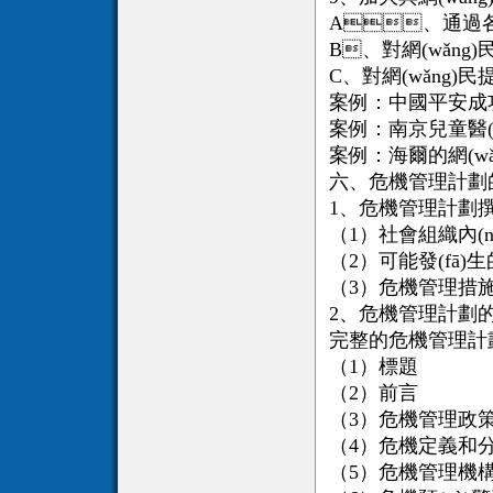
A、通過各
B、對網(wǎng)
C、對網(wǎng)
案例：中國平安成
案例：南京兒童醫(
案例：海爾的網(wǎng)
六、危機管理計
1、危機管理計劃
（1）社會組織內(nè
（2）可能發(fā)
（3）危機管理措施和
2、危機管理計劃的要
完整的危機管理計
（1）標題
（2）前言
（3）危機管理政
（4）危機定義和
（5）危機管理機構(g