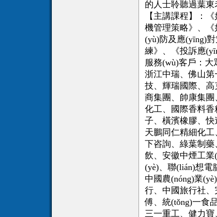
的人士聆聽過葉東老師
【主講課程】：《如
機管理策略》、《
(yù)防及應(yīng
練》、《投訴應(
服務(wù)客戶：大
浙江中瑞、佛山第一人
技、輝瑞國際、高
商集團、帥康集
化工、國際香料香精
子、橫濱橡膠、快
天鵬同仁精細化工、
下咨詢、綠葉制藥
飲、安徽中煙工業(yè)
(yè)、聯(l
中國農(nóng)業(
行、中國旅行社、
傅、統(tǒng)一食品
三一重工、健力寶