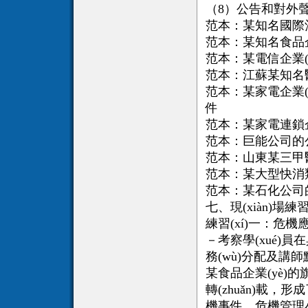
（8）公告和對外
范本：某知名國際
范本：某知名食品企
范本：某電信企業(y
范本：江蘇某知名醫
范本：某家電企業(yè)內
件
范本：某家電連鎖企業
范本：巨能公司的
范本：山東某三甲醫(
范本：某大型快消
范本：某石化公司
七、現(xiàn)場
練習(xí)一：危機應
－考察學(xué)員
務(wù)分配及講師
某食品企業(yè)
轉(zhuǎn)載，
機事件。危機管理