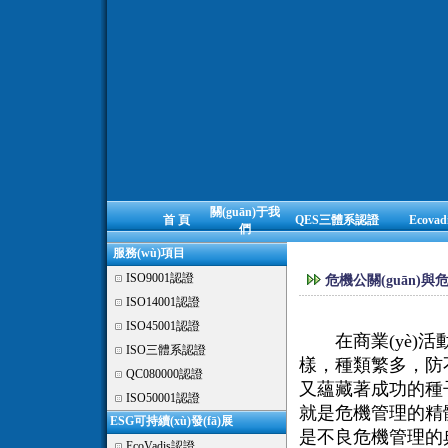
關(guān)于我
首 頁
QES三體系認證
Ecova
們
服務(wù)項目
ISO9001認證
危機公關(guān)與危
ISO14001認證
ISO45001認證
在商業(yè)活動
ISO三體系認證
樣，種類繁多，
QC080000認證
又蘊藏著成功的種子
ISO50001認證
就是危機管理的精髓;
ESG可持續(xù)發(fā)展
是不良危機管理的典型
EcoVadis認證