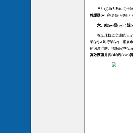
累計(jì)助力數(shù)十家
維服務(wù)
等多個(gè)細(xì)分領
六、結(jié)語(yǔ
在全球軌道交通競(jìng)爭(
業(yè)立足行業(yè)、拓展市場
的深度理解、標(biāo)準(zh
高效獲證
并實(shí)現(xiàn)
質