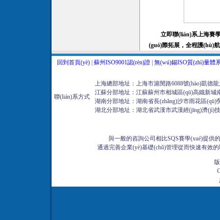
立即聯(lián)系上海賽
(guó)際拓展，全程護(h
回到首頁(yè)
|
蘇州ISO9001認(rèn)證
|
無(wú)錫ISO質(zhì)量體系
上海總部地址：上海市滬閔路6088號(hào)凱德龍之夢
江蘇分部地址：江蘇蘇州市相城區(qū)高鐵新城南天成
聯(lián)系方式
湖南分部地址：湖南省長(zhǎng)沙市雨花區(qū)勞動(dò
湖北分部地址：湖北省武漢市武漢經(jīng)濟(jì)技術(sh
與一般的咨詢公司相比SQS賽學(xué)提供的咨詢服務
通過完善企業(yè)基礎(chǔ)管理從而快速有效的取得認(r
版
C