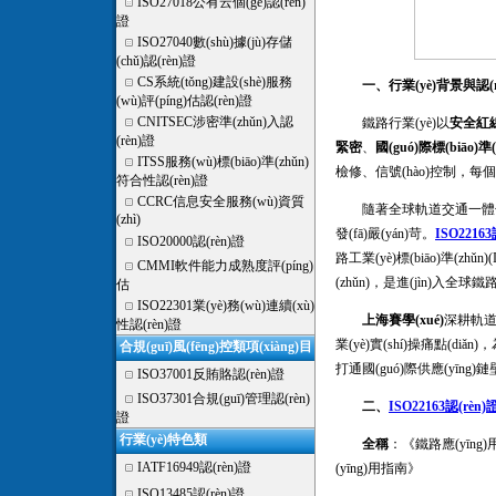
ISO27018公有云個(gè)認(rèn)
證
ISO27040數(shù)據(jù)存儲
(chǔ)認(rèn)證
CS系統(tǒng)建設(shè)服務
一、行業(yè)背景與
(wù)評(píng)估認(rèn)證
CNITSEC涉密準(zhǔn)入認
鐵路行業(yè)以
安全紅
(rèn)證
緊密
、
國(guó)際標(biāo)準(
ITSS服務(wù)標(biāo)準(zhǔn)
檢修、信號(hào)控制，每個(
符合性認(rèn)證
CCRC信息安全服務(wù)資質
隨著全球軌道交通一體化加速，行
(zhì)
發(fā)嚴(yán)苛。
ISO22163
ISO20000認(rèn)證
路工業(yè)標(biāo)準(zhǔ
CMMI軟件能力成熟度評(píng)
(zhǔn)，是進(jìn)
估
ISO22301業(yè)務(wù)連續(xù)
上海賽學(xué)
深耕軌道交通
性認(rèn)證
業(yè)實(shí)操痛點(diǎn
合規(guī)風(fēng)控類項(xiàng)目
打通國(guó)際供應(yīng)
ISO37001反賄賂認(rèn)證
ISO37301合規(guī)管理認(rèn)
二、
ISO22163認(rèn)
證
行業(yè)特色類
全稱
：《鐵路應(yīng)
IATF16949認(rèn)證
(yīng)用指南》
ISO13485認(rèn)證