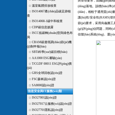
與管理要求，由國(guó)際標
溫室氣體排放核查
(dòng)落地。該標(biāo)
ISO14067產(chǎn)品碳足跡核
(diǎn)，相較于通用質(zhì
查
護(hù)性/安全性(RAMS)管控
ISO14068-1碳中和核查
節(jié)要求，采用烏龜圖工具規(
CDP碳信息披露
(gè)評(píng)估問題，同
ISCC低碳轉(zhuǎn)型與綠色布
信號(hào)系統(tǒng)、運
局
CBAM碳邊境調(diào)節(jié)機
(jī)制申報(bào)
SBTi科學(xué)碳目標(biāo)
AA1000 ESG審驗(yàn)
T/CGDF 00011 ESG評(píng)價
(jià)
GRS全球回收認(rèn)證
FSC森林認(rèn)證
SA8000認(rèn)證
信息安全與IT服務(wù)類
ISO27001認(rèn)證
ISO27017云服務(wù)認(rèn)證
ISO27701隱私認(rèn)證