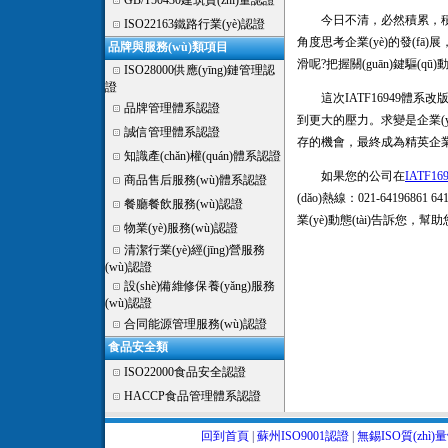
GB/T50430建筑質(zhì)量認證
今日不清，必然積累，積累就拖
ISO22163鐵路行業(yè)認證
角度思考企業(yè)的發(fā)
品牌與服務(wù)類項目
滑呢?把握關(guān)鍵驅(q
ISO28000供應(yīng)鏈管理認
證
這次IATF16949體系改
品牌管理體系認證
到更大的壓力。求變是企業(y
誠信管理體系認證
存的機會，最終成為精英企業(
知識產(chǎn)權(quán)體系認證
如果您的公司在
IATF16
商品售后服務(wù)體系認證
(dǎo)熱線：021-641968
餐廳餐飲服務(wù)認證
業(yè)動態(tài)告訴您，
物業(yè)服務(wù)認證
清潔行業(yè)經(jīng)營服務
(wù)認證
設(shè)備維修保養(yǎng)服務
(wù)認證
合同能源管理服務(wù)認證
食品安全類
ISO22000食品安全認證
HACCP食品管理體系認證
回到首頁
|
蘇州ISO9001認證
|
無錫ISO質(zhì