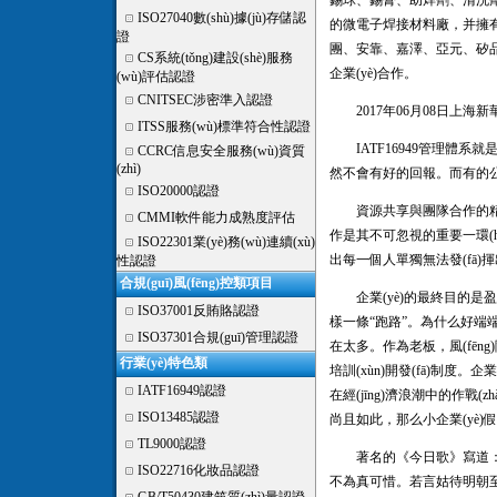
錫球、錫膏、助焊劑、清洗
ISO27040數(shù)據(jù)存儲認
的微電子焊接材料廠，并擁有自主
證
團、安靠、嘉澤、亞元、矽品
CS系統(tǒng)建設(shè)服務
企業(yè)合作。
(wù)評估認證
CNITSEC涉密準入認證
2017年06月08日上海新
ITSS服務(wù)標準符合性認證
IATF16949管理體系就
CCRC信息安全服務(wù)資質
(zhì)
然不會有好的回報。而有的公司因為
ISO20000認證
資源共享與團隊合作的精神構(gò
CMMI軟件能力成熟度評估
作是其不可忽視的重要一環(hu
ISO22301業(yè)務(wù)連續(xù)
出每一個人單獨無法發(fā)
性認證
合規(guī)風(fēng)控類項目
企業(yè)的最終目的是盈利
ISO37001反賄賂認證
樣一條“跑路”。為什么好
ISO37301合規(guī)管理認證
在太多。作為老板，風(f
行業(yè)特色類
培訓(xùn)開發(fā)制度
IATF16949認證
在經(jīng)濟浪潮中的作戰(zh
ISO13485認證
尚且如此，那么小企業(yè
TL9000認證
著名的《今日歌》寫道：“今日復
ISO22716化妝品認證
不為真可惜。若言姑待明朝至