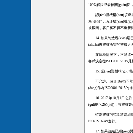
100%解決或者被關(guān)閉
認(rèn)證機構(gòu)須遵循 I
為“失敗”，IATF數(shù)
被撤回，客戶將不得不重新開始
14. 如果制造現(xiàn)場已經(jī
(zhuǎn)換審核所需的審核人
在這種情況下，不能
客戶決定從ISO 9001:201
15. 認(rèn)證機構(gòu)
不允許。IATF16949不
(dāng)作為ISO9001:201
16. 2017 年10月1日之后
(guī)則 7.2節(jié))，該
特別審核的范圍將是組織現(xià
ISO/TS16949進行。
17. 如果組織已經(jīng)與