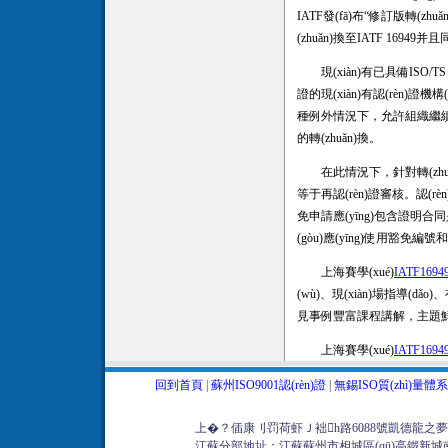
IATF發(fā)布“修訂版轉(zh
(zhuǎn)換至IATF 16949
現(xiàn)有已具備ISO/TS 1
證的現(xiàn)有認(rèn)證機
種例外情況下，允許組織繼續(xù)
的轉(zhuǎn)換。
在此情況下，針對轉(zhuǎn
等于再認(rèn)證審核。認(rè
免申請應(yīng)包含證明合同是在
(gòu)應(yīng)使用豁免編號
上海賽學(xué)
IATF169
(wù)、現(xiàn)場指導(dǎ
見事例豐富課程講解，主題
上海賽學(xué)
IATF169
回到首頁
|
蘇州ISO9001認(rèn)證
|
無錫ISO質(zhì)量體系
上�？偛康刂罚荷虾Ｊ袦h路6088號凱德龍之夢商
江蘇分部地址：江蘇蘇州市相城區(qū)高鐵新城南天