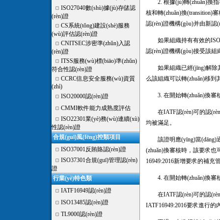
2. 根據(jù)轉(zhuǎn)換指
ISO27040數(shù)據(jù)存儲認
核和轉(zhuǎn)換(transitio
(rèn)證
認(rèn)證機構(gòu)并由新認(
CS系統(tǒng)建設(shè)服務
(wù)評估認(rèn)證
如果組織持有有效的ISO/TS16
CNITSEC涉密準(zhǔn)入認
認(rèn)證機構(gòu)接受
(rèn)證
ITSS服務(wù)標(biāo)準(zhǔn)
如果組織已經(jīng)解除其與現(x
符合性認(rèn)證
CCRC信息安全服務(wù)資質
么該組織可以轉(zhuǎn)移到其
(zhì)
3. 在開始轉(zhuǎn)換審核前
ISO20000認(rèn)證
CMMI軟件能力成熟度評估
在IATF認(rèn)可的認(r
ISO22301業(yè)務(wù)連續(xù)
均被滿足。
性認(rèn)證
合規(guī)風(fēng)控類項目
該證明應(yīng)當(dāng)通
ISO37001反賄賂認(rèn)證
(zhuǎn)換審核時，該要求也
ISO37301合規(guī)管理認(rèn)
16949:2016新增要求的補充管
證
4. 在開始轉(zhuǎn)換審核前
行業(yè)特色類
IATF16949認(rèn)證
在IATF認(rèn)可的認(rè
ISO13485認(rèn)證
IATF16949:2016要求進行
TL9000認(rèn)證